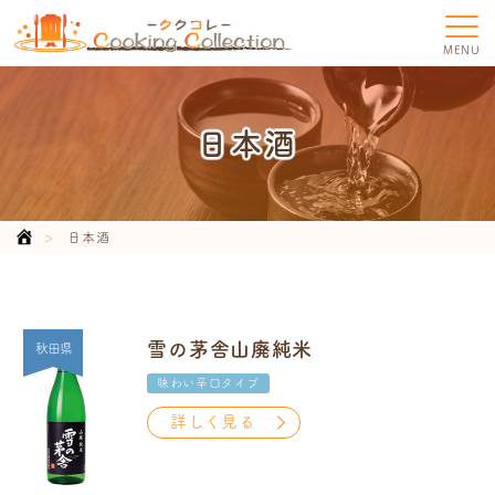
MENU
日本酒
日本酒
雪の茅舎山廃純米
秋田県
味わい辛口タイプ
詳しく見る