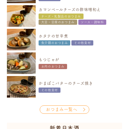
カマンベールチーズの酢味噌和え
チーズ・乳製品のおつまみ
大豆・豆腐のおつまみ
ソース・調味料
ホタテの甘辛煮
魚介類のおつまみ
その他食材
もつじゃが
お肉のおつまみ
かまぼこバターのチーズ焼き
その他食材
おつまみ一覧へ
新着日本酒