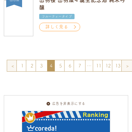
出羽桜 出羽燦々誕生記念酒 純米吟
醸
フルーティータイプ
詳しく見る
<
1
2
3
4
5
6
7
…
11
12
13
>
広告を非表示にする