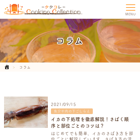
MENU
コラム
コラム
2021/09/15
魚介や肉の下ごしらえ
Now printing...
イカの下処理を徹底解説！さばく順
序と部位ごとのコツは？
はじめてでも簡単、イカのさばき方を部
位ごとに解説しています。さばき方の流