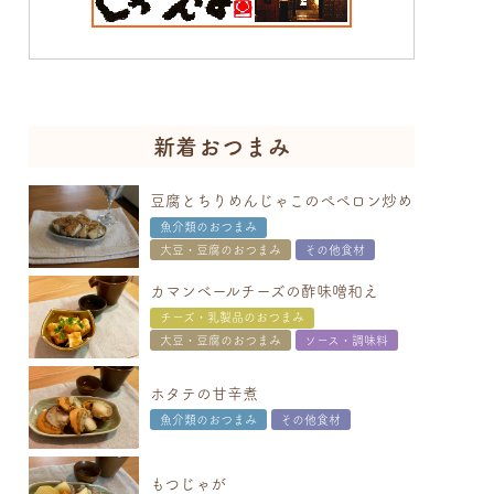
新着おつまみ
豆腐とちりめんじゃこのぺペロン炒め
魚介類のおつまみ
大豆・豆腐のおつまみ
その他食材
カマンベールチーズの酢味噌和え
チーズ・乳製品のおつまみ
大豆・豆腐のおつまみ
ソース・調味料
ホタテの甘辛煮
魚介類のおつまみ
その他食材
もつじゃが