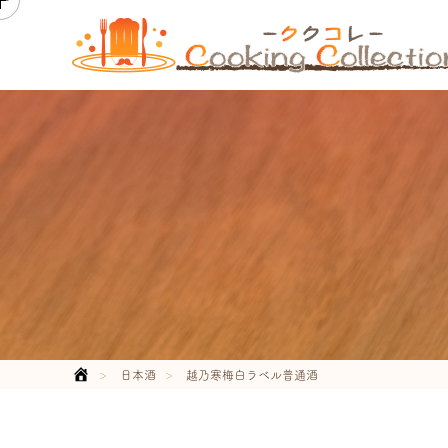
日本酒
越乃寒梅白ラベル普通酒