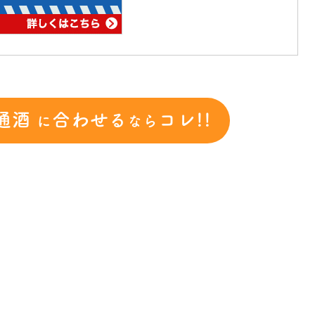
通酒
合わせる
コレ!!
に
なら