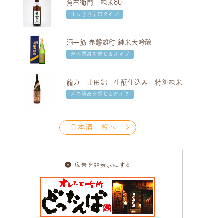
角右衛門 純米80
すっきり辛口タイプ
酒一筋 赤磐雄町 純米大吟醸
米の質感を感じるタイプ
龍力 山田錦 生酛仕込み 特別純米
米の質感を感じるタイプ
日本酒一覧へ
広告を非表示にする