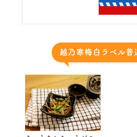
越乃寒梅白ラベル普