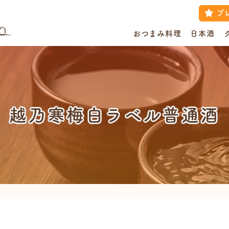
プ
おつまみ料理
日本酒
越乃寒梅白ラベル普通酒