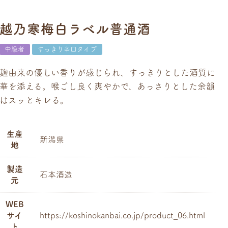
越乃寒梅白ラベル普通酒
中級者
すっきり辛口タイプ
麹由来の優しい香りが感じられ、すっきりとした酒質に
華を添える。喉ごし良く爽やかで、あっさりとした余韻
はスッとキレる。
生産
新潟県
地
製造
石本酒造
元
WEB
サイ
https://koshinokanbai.co.jp/product_06.html
ト