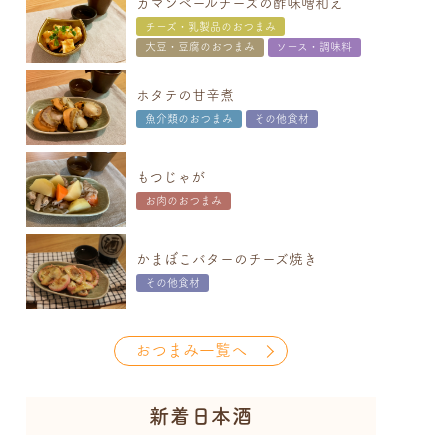
カマンベールチーズの酢味噌和え
チーズ・乳製品のおつまみ
大豆・豆腐のおつまみ
ソース・調味料
ホタテの甘辛煮
魚介類のおつまみ
その他食材
もつじゃが
お肉のおつまみ
かまぼこバターのチーズ焼き
その他食材
おつまみ一覧へ
新着日本酒