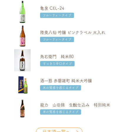
亀泉 CEL-24
フルーティータイプ
陸奥八仙 吟醸 ピンクラベル 火入れ
フルーティータイプ
角右衛門 純米80
すっきり辛口タイプ
酒一筋 赤磐雄町 純米大吟醸
米の質感を感じるタイプ
龍力 山田錦 生酛仕込み 特別純米
米の質感を感じるタイプ
日本酒一覧へ