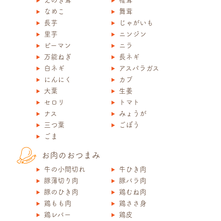
なめこ
舞茸
長芋
じゃがいも
里芋
ニンジン
ピーマン
ニラ
万能ねぎ
長ネギ
白ネギ
アスパラガス
にんにく
カブ
大葉
生姜
セロリ
トマト
ナス
みょうが
三つ葉
ごぼう
ごま
お肉のおつまみ
牛の小間切れ
牛ひき肉
豚薄切り肉
豚バラ肉
豚のひき肉
鶏むね肉
鶏もも肉
鶏ささ身
鶏レバー
鶏皮