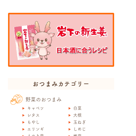
おつまみカテゴリー
野菜のおつまみ
キャベツ
白菜
レタス
大根
もやし
玉ねぎ
エリンギ
しめじ
えのき茸
椎茸