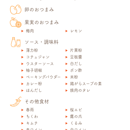
卵のおつまみ
果実のおつまみ
梅肉
レモン
ソース・調味料
薄力粉
片栗粉
コチュジャン
豆板醬
ウスターソース
白だし
柚子胡椒
ポン酢
ベーキングパウダー
米粉
カレー粉
鶏がらスープの素
ほんだし
焼肉のタレ
その他食材
春雨
桜エビ
ちくわ
鷹の爪
キムチ
くるみ
赤ワイン
白ワイン