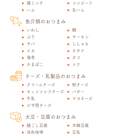
鶏ミンチ
コンビーフ
ハム
生ハム
魚介類のおつまみ
いわし
鯛
ぶり
サーモン
サバ
ししゃも
イカ
ホタテ
海老
タコ
かまぼこ
ツナ
チーズ・乳製品のおつまみ
クリームチーズ
粉チーズ
モッツァレラチーズ
バター
牛乳
マヨネーズ
ピザ用チーズ
大豆・豆腐のおつまみ
絹ごし豆腐
木綿豆腐
淡色味噌
豆乳