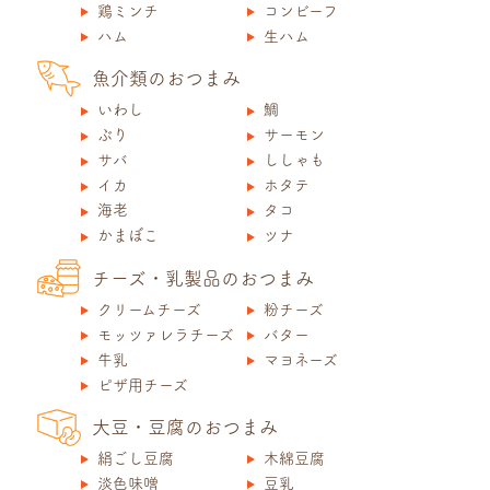
鶏ミンチ
コンビーフ
ハム
生ハム
魚介類のおつまみ
いわし
鯛
ぶり
サーモン
サバ
ししゃも
イカ
ホタテ
海老
タコ
かまぼこ
ツナ
チーズ・乳製品のおつまみ
クリームチーズ
粉チーズ
モッツァレラチーズ
バター
牛乳
マヨネーズ
ピザ用チーズ
大豆・豆腐のおつまみ
絹ごし豆腐
木綿豆腐
淡色味噌
豆乳