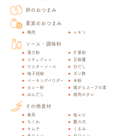
卵のおつまみ
果実のおつまみ
梅肉
レモン
ソース・調味料
薄力粉
片栗粉
コチュジャン
豆板醬
ウスターソース
白だし
柚子胡椒
ポン酢
ベーキングパウダー
米粉
カレー粉
鶏がらスープの素
ほんだし
焼肉のタレ
その他食材
春雨
桜エビ
ちくわ
鷹の爪
キムチ
くるみ
赤ワイン
白ワイン