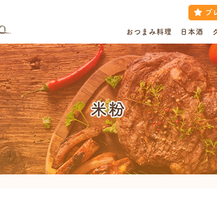
プ
おつまみ料理
日本酒
米粉