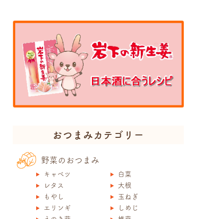
おつまみカテゴリー
野菜のおつまみ
キャベツ
白菜
レタス
大根
もやし
玉ねぎ
エリンギ
しめじ
えのき茸
椎茸