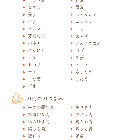
なめこ
舞茸
長芋
じゃがいも
里芋
ニンジン
ピーマン
ニラ
万能ねぎ
長ネギ
白ネギ
アスパラガス
にんにく
カブ
大葉
生姜
セロリ
トマト
ナス
みょうが
三つ葉
ごぼう
ごま
お肉のおつまみ
牛の小間切れ
牛ひき肉
豚薄切り肉
豚バラ肉
豚のひき肉
鶏むね肉
鶏もも肉
鶏ささ身
鶏レバー
鶏皮