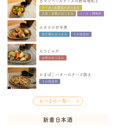
カマンベールチーズの酢味噌和え
チーズ・乳製品のおつまみ
大豆・豆腐のおつまみ
ソース・調味料
ホタテの甘辛煮
魚介類のおつまみ
その他食材
もつじゃが
お肉のおつまみ
かまぼこバターのチーズ焼き
その他食材
おつまみ一覧へ
新着日本酒