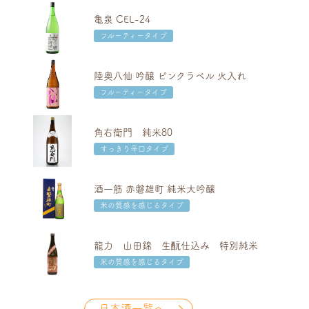
亀泉 CEL-24
フルーティータイプ
陸奥八仙 吟醸 ピンクラベル 火入れ
フルーティータイプ
角右衛門 純米80
すっきり辛口タイプ
酒一筋 赤磐雄町 純米大吟醸
米の質感を感じるタイプ
龍力 山田錦 生酛仕込み 特別純米
米の質感を感じるタイプ
日本酒一覧へ