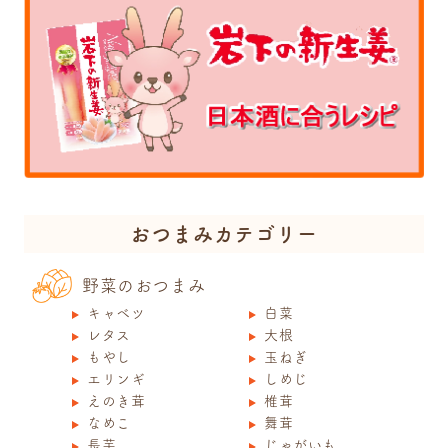
おつまみカテゴリー
野菜のおつまみ
キャベツ
白菜
レタス
大根
もやし
玉ねぎ
エリンギ
しめじ
えのき茸
椎茸
なめこ
舞茸
長芋
じゃがいも