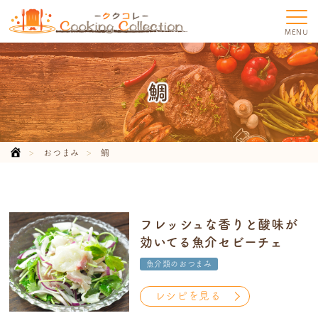
MENU
鯛
おつまみ
鯛
フレッシュな香りと酸味が
効いてる魚介セビーチェ
魚介類のおつまみ
レシピを見る