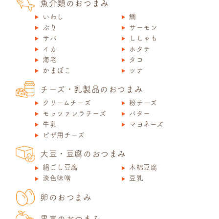
魚介類のおつまみ
いわし
鯛
ぶり
サーモン
サバ
ししゃも
イカ
ホタテ
海老
タコ
かまぼこ
ツナ
チーズ・乳製品のおつまみ
クリームチーズ
粉チーズ
モッツァレラチーズ
バター
牛乳
マヨネーズ
ピザ用チーズ
大豆・豆腐のおつまみ
絹ごし豆腐
木綿豆腐
淡色味噌
豆乳
卵のおつまみ
果実のおつまみ