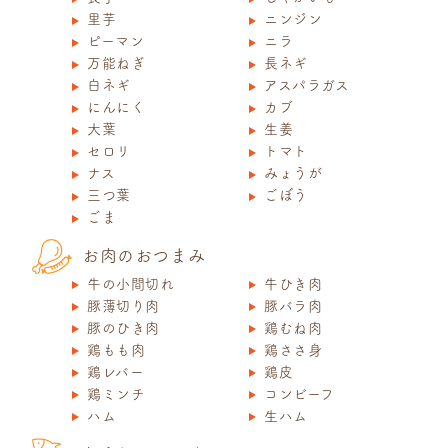
里芋
ニンジン
ピーマン
ニラ
万能ねぎ
長ネギ
白ネギ
アスパラガス
にんにく
カブ
大葉
生姜
セロリ
トマト
ナス
みょうが
三つ葉
ごぼう
ごま
お肉のおつまみ
牛の小間切れ
牛ひき肉
豚薄切り肉
豚バラ肉
豚のひき肉
鶏むね肉
鶏もも肉
鶏ささ身
鶏レバー
鶏皮
鶏ミンチ
コンビーフ
ハム
生ハム