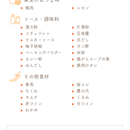
梅肉
レモン
ソース・調味料
薄力粉
片栗粉
コチュジャン
豆板醬
ウスターソース
白だし
柚子胡椒
ポン酢
ベーキングパウダー
米粉
カレー粉
鶏がらスープの素
ほんだし
焼肉のタレ
その他食材
春雨
桜エビ
ちくわ
鷹の爪
キムチ
くるみ
赤ワイン
白ワイン
わかめ
プレミアム会員登録
プレミアム会員登録
プレミアム会員登録