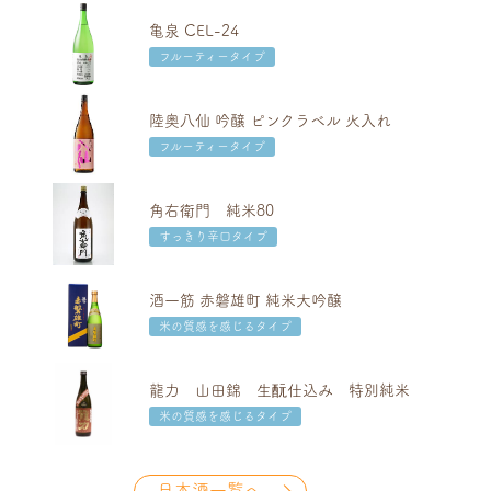
亀泉 CEL-24
フルーティータイプ
陸奥八仙 吟醸 ピンクラベル 火入れ
フルーティータイプ
角右衛門 純米80
すっきり辛口タイプ
酒一筋 赤磐雄町 純米大吟醸
米の質感を感じるタイプ
龍力 山田錦 生酛仕込み 特別純米
米の質感を感じるタイプ
日本酒一覧へ