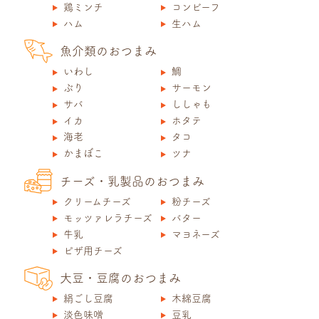
鶏ミンチ
コンビーフ
ハム
生ハム
魚介類のおつまみ
いわし
鯛
ぶり
サーモン
サバ
ししゃも
イカ
ホタテ
海老
タコ
かまぼこ
ツナ
チーズ・乳製品のおつまみ
クリームチーズ
粉チーズ
モッツァレラチーズ
バター
牛乳
マヨネーズ
ピザ用チーズ
大豆・豆腐のおつまみ
絹ごし豆腐
木綿豆腐
淡色味噌
豆乳