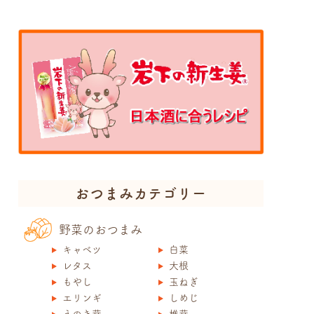
おつまみカテゴリー
野菜のおつまみ
キャベツ
白菜
レタス
大根
もやし
玉ねぎ
エリンギ
しめじ
えのき茸
椎茸