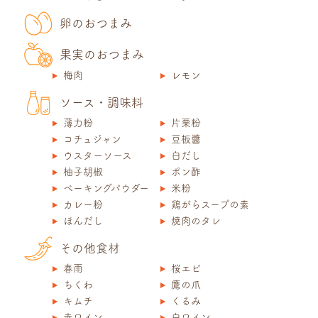
卵のおつまみ
果実のおつまみ
梅肉
レモン
ソース・調味料
薄力粉
片栗粉
コチュジャン
豆板醬
ウスターソース
白だし
柚子胡椒
ポン酢
ベーキングパウダー
米粉
カレー粉
鶏がらスープの素
ほんだし
焼肉のタレ
その他食材
春雨
桜エビ
ちくわ
鷹の爪
キムチ
くるみ
赤ワイン
白ワイン