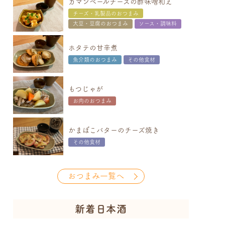
カマンベールチーズの酢味噌和え
チーズ・乳製品のおつまみ
大豆・豆腐のおつまみ
ソース・調味料
ホタテの甘辛煮
魚介類のおつまみ
その他食材
もつじゃが
お肉のおつまみ
かまぼこバターのチーズ焼き
その他食材
おつまみ一覧へ
新着日本酒