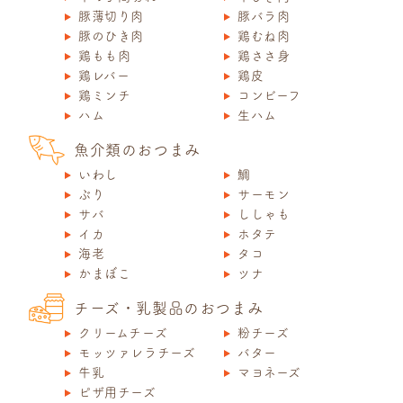
豚薄切り肉
豚バラ肉
豚のひき肉
鶏むね肉
鶏もも肉
鶏ささ身
鶏レバー
鶏皮
鶏ミンチ
コンビーフ
ハム
生ハム
魚介類のおつまみ
いわし
鯛
ぶり
サーモン
サバ
ししゃも
イカ
ホタテ
海老
タコ
かまぼこ
ツナ
チーズ・乳製品のおつまみ
クリームチーズ
粉チーズ
モッツァレラチーズ
バター
牛乳
マヨネーズ
ピザ用チーズ