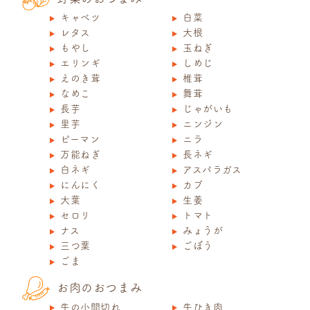
キャベツ
白菜
レタス
大根
もやし
玉ねぎ
エリンギ
しめじ
えのき茸
椎茸
なめこ
舞茸
長芋
じゃがいも
里芋
ニンジン
ピーマン
ニラ
万能ねぎ
長ネギ
白ネギ
アスパラガス
にんにく
カブ
大葉
生姜
セロリ
トマト
ナス
みょうが
三つ葉
ごぼう
ごま
お肉のおつまみ
牛の小間切れ
牛ひき肉