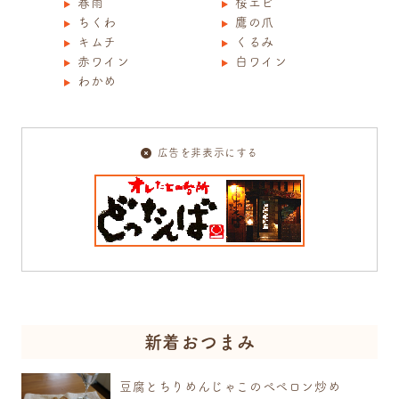
春雨
桜エビ
ちくわ
鷹の爪
キムチ
くるみ
プレミアム会員登録
プレミアム会員登録
プレミアム会員登録
赤ワイン
白ワイン
わかめ
広告を非表示にする
新着おつまみ
豆腐とちりめんじゃこのぺペロン炒め