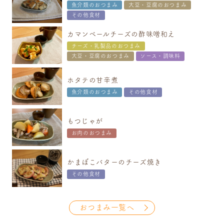
魚介類のおつまみ
大豆・豆腐のおつまみ
その他食材
カマンベールチーズの酢味噌和え
チーズ・乳製品のおつまみ
大豆・豆腐のおつまみ
ソース・調味料
ホタテの甘辛煮
魚介類のおつまみ
その他食材
もつじゃが
お肉のおつまみ
かまぼこバターのチーズ焼き
その他食材
おつまみ一覧へ