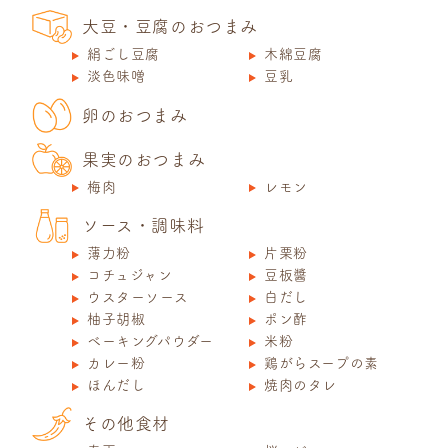
大豆・豆腐のおつまみ
絹ごし豆腐
木綿豆腐
淡色味噌
豆乳
卵のおつまみ
果実のおつまみ
梅肉
レモン
ソース・調味料
薄力粉
片栗粉
コチュジャン
豆板醬
ウスターソース
白だし
柚子胡椒
ポン酢
ベーキングパウダー
米粉
カレー粉
鶏がらスープの素
ほんだし
焼肉のタレ
その他食材